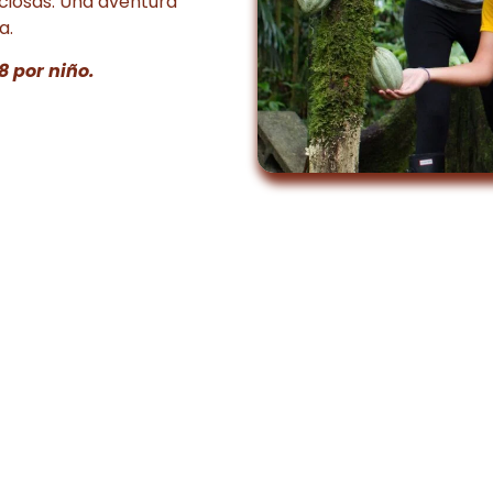
iciosas. Una aventura
a.
8 por niño.