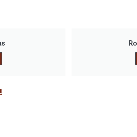
as
Ro
!